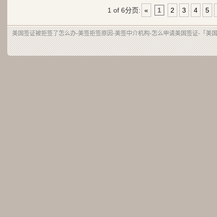
1 of 6
分页:
«
1
2
3
4
5
美国签证被拒签了怎么办-美签拒签原因-美签中介机构-怎么申请美国签证-「美