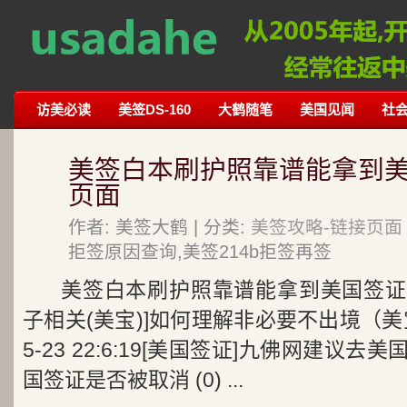
访美必读
美签DS-160
大鹤随笔
美国见闻
社
美签白本刷护照靠谱能拿到美
页面
作者: 美签大鹤 | 分类:
美签攻略-链接页面
拒签原因查询,美签214b拒签再签
美签白本刷护照靠谱能拿到美国签证吗
子相关(美宝)]如何理解非必要不出境（美宝父母
5-23 22:6:19[美国签证]九佛网建议
国签证是否被取消 (0) ...