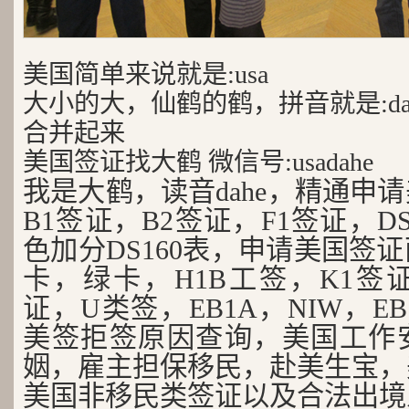
美国简单来说就是:usa
大小的大，仙鹤的鹤，拼音就是:da
合并起来
美国签证找大鹤 微信号:usadahe
我是大鹤，读音dahe，精通申
B1签证，B2签证，F1签证，D
色加分DS160表，申请美国签
卡，绿卡，H1B工签，K1签证
证，U类签，EB1A，NIW，EB
美签拒签原因查询，美国工作
姻，雇主担保移民，赴美生宝，
美国非移民类签证以及合法出境