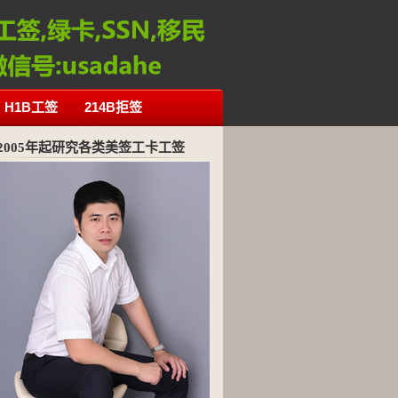
H1B工签
214B拒签
2005年起研究各类美签工卡工签