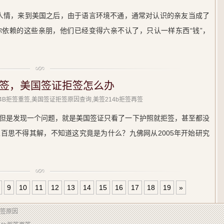
情，来到美国之后，由于语言环境不通，通常对认识的亲友当成了
依赖的这些亲朋，他们已经变得六亲不认了，只认一样东西“钱”，
签，美国签证拒签怎么办
214B拒签重签,美国签证拒签原因查询,美签214b拒签再签
但是发现一个问题，就是美国签证只看了一下护照就拒签，甚至都没
百思不得其解，不知道这究竟是为什么？九佛网从2005年开始研究
9
10
11
12
13
14
15
16
17
18
19
»
拒签原因