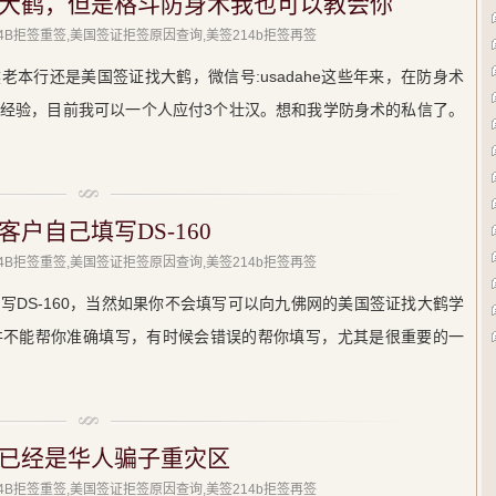
大鹤，但是格斗防身术我也可以教会你
214B拒签重签,美国签证拒签原因查询,美签214b拒签再签
本行还是美国签证找大鹤，微信号:usadahe这些年来，在防身术
经验，目前我可以一个人应付3个壮汉。想和我学防身术的私信了。
户自己填写DS-160
214B拒签重签,美国签证拒签原因查询,美签214b拒签再签
写DS-160，当然如果你不会填写可以向九佛网的美国签证找大鹤学
并不能帮你准确填写，有时候会错误的帮你填写，尤其是很重要的一
已经是华人骗子重灾区
214B拒签重签,美国签证拒签原因查询,美签214b拒签再签