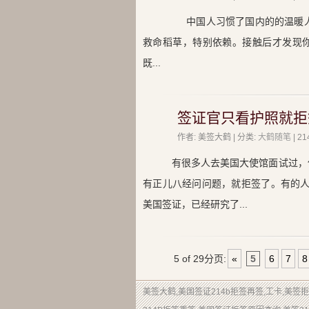
中国人习惯了国内的的温暖人
救命稻草，特别依赖。接触后才发现你
既...
签证官只看护照就拒
作者: 美签大鹤 | 分类:
大鹤随笔
| 
有很多人去美国大使馆面试过，
有正儿八经问问题，就拒签了。有的人
美国签证，已经研究了...
5 of 29
分页:
«
5
6
7
8
美签大鹤
,美国签证214b拒签再签,工卡,美签