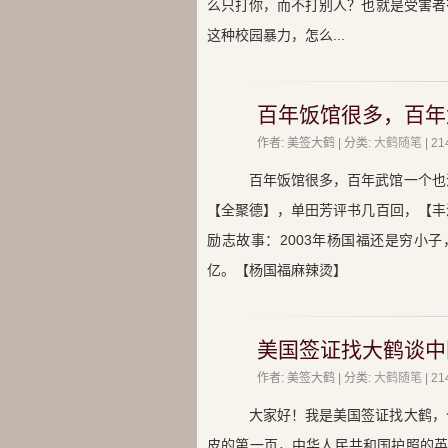
么只打你，而不打别人？也就是受害者
这种校园暴力，怎么...
百年饭馆很多，百年
作者: 美签大鹤 | 分类:
大鹤随笔
| 
百年饭馆很多，百年武馆一个也
【全聚德】，单田芳评书几百回，【丰
励志故事：2003年杨国福还是穷小
亿。【杨国福麻辣烫】
美国签证找大鹤谈中
作者: 美签大鹤 | 分类:
大鹤随笔
| 
大家好！我是美国签证找大鹤，
皮的第一页，中华人民共和国护照的英文是Peop