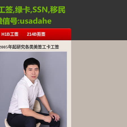
H1B工签
214B拒签
2005年起研究各类美签工卡工签