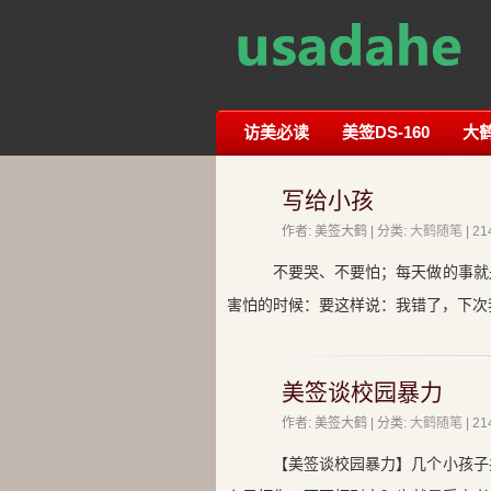
访美必读
美签DS-160
大
写给小孩
作者: 美签大鹤 | 分类:
大鹤随笔
| 
不要哭、不要怕；每天做的事就
害怕的时候：要这样说：我错了，下次
美签谈校园暴力
作者: 美签大鹤 | 分类:
大鹤随笔
| 
【美签谈校园暴力】几个小孩子