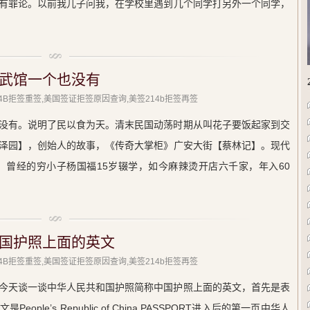
有罪论。以前我儿子问我，在学校里遇到几个同学打另外一个同学，
武馆一个也没有
214B拒签重签,美国签证拒签原因查询,美签214b拒签再签
没有。说明了民以食为天。清末民国动荡时期从叫花子要饭起家到交
泽园】，创始人的故事，《传奇大掌柜》广安大街【蔡林记】。现代
子，曾经的穷小子杨国福15岁辍学，如今麻辣烫开店六千家，年入60
国护照上面的英文
214B拒签重签,美国签证拒签原因查询,美签214b拒签再签
今天谈一谈中华人民共和国护照简称中国护照上面的英文，首先是表
le’s Republic of China PASSPORT进入后的第一页中华人