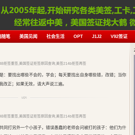
鹤随笔
美国见闻
社会生活
OPT
J1J2
V92签证
214B拒签重签,美国签证拒签原因查询,美签214b拒签再签
是：要找出哪些不会的，学会；每天要找出自身哪些错，改错；当你
我改正；如果无效，请大声说三遍。
214B拒签重签,美国签证拒签原因查询,美签214b拒签再签
共同打另外一个小孩子，错误愚蠢的老师会问被打的孩子：他们为什