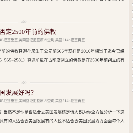
定2500年前的佛教
214B拒签重签,美国签证拒签原因查询,美签214b拒签再签
年前的佛教释迦牟尼生于公元前565年现在是2016年相当于迄今已经
6+565=2581）释迦牟尼在古印度创立的佛教是在2500年前创立的有
国发展好吗？
214B拒签重签,美国签证拒签原因查询,美签214b拒签再签
？当然不是你是否适合去美国发展还是请大鹤为你全方位分析一下这
竟有的人适合去美国发展有的人说不适合去美国发展方方面面每个人