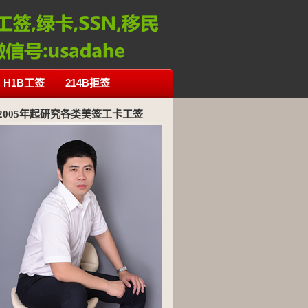
H1B工签
214B拒签
2005年起研究各类美签工卡工签