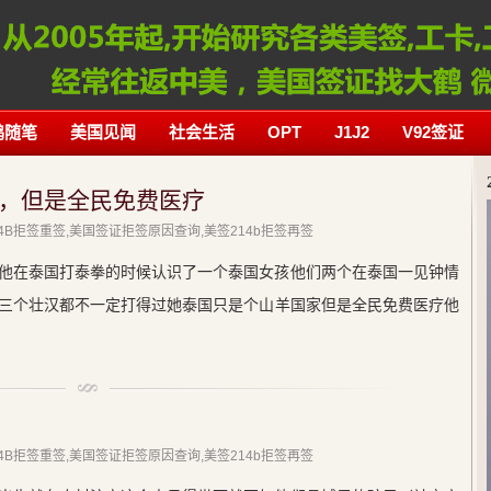
鹤随笔
美国见闻
社会生活
OPT
J1J2
V92签证
，但是全民免费医疗
214B拒签重签,美国签证拒签原因查询,美签214b拒签再签
他在泰国打泰拳的时候认识了一个泰国女孩他们两个在泰国一见钟情
三个壮汉都不一定打得过她泰国只是个山羊国家但是全民免费医疗他
214B拒签重签,美国签证拒签原因查询,美签214b拒签再签