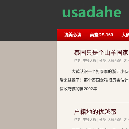
访美必读
美签DS-160
大
泰国只是个山羊国家
作者: 美签大鹤 | 分类:
大鹤随笔
| 
大鹤认识一个打泰拳的浙江小伙
后来结婚了！那个泰国女孩很厉害估计
信政府搞的自2002年...
户籍地的优越感
作者: 美签大鹤 | 分类:
大鹤随笔
| 