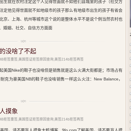
出生就在农村注定这个人见得世面就不如他们县城里的孩子（社交方
注定他见得世面就不如地级市的孩子那么有地级市出生的孩子有省会
北京、上海、杭州等城市这个说的是整体水平不是说个例当然农村也
、婚姻、社交、自信方方面面
的没啥了不起
214B拒签重签,美国签证拒签原因查询,美签214b拒签再签
起美国Nike的鞋子也没啥但是销售就是这么火满大街都是；市场占有
克为豪美国NB的鞋子也没啥销售一样这么火注：New Balance，
人摸象
214B拒签重签,美国签证拒签原因查询,美签214b拒签再签
国，请不要盲人摸象大鹤博客 9fo.com了解美国，请不要盲人摸