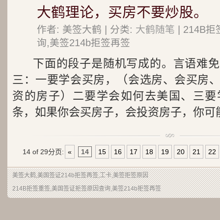
大鹤理论，买房不要炒股。
作者: 美签大鹤 | 分类:
大鹤随笔
| 214
询,美签214b拒签再签
下面的段子是随机写成的。言语难免
三：一要学会买房，（会选房、会买房
资的房子）二要学会如何去美国、三要
条，如果你会买房子，会投资房子，你可能.
14 of 29
分页:
«
14
15
16
17
18
19
20
21
22
美签大鹤
,美国签证214b拒签再签,工卡,美签拒签原因
214B拒签重签,美国签证拒签原因查询,美签214b拒签再签