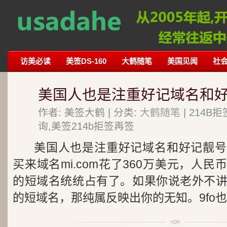
访美必读
美签DS-160
大鹤随笔
美国见闻
社
美国人也是注重好记域名和
作者: 美签大鹤 | 分类:
大鹤随笔
| 214
询,美签214b拒签再签
美国人也是注重好记域名和好记靓号
买来域名mi.com花了360万美元，人
的短域名统统占有了。如果你说老外不
的短域名，那纯属反映出你的无知。9fo也..