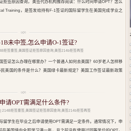
证拒签原因查询，美签代办机构推荐阅读：什么时间申请OPT？怎么
actical Training，是签发给持有F-1签证的国际留学生在美国完成学业之
-1B未中签,怎么申请O-1签证?
214B拒签重签,美国签证拒签原因查询,美签214b拒签再签
国签证怎么办理在哪里办？一个普通人如何去美国？60岁老人怎样移
移民美国的条件是什么？美国绿卡最新规定？美国工作签证最新政策
申请OPT需满足什么条件?
| 214B拒签重签,美国签证拒签原因查询,美签214b拒签再签
际留学生在毕业之后申请使用OPT需满足一定条件。通常情况下，申
业前在美国境内全职学习满一年，且之前没有使用过同等学位的OPT。