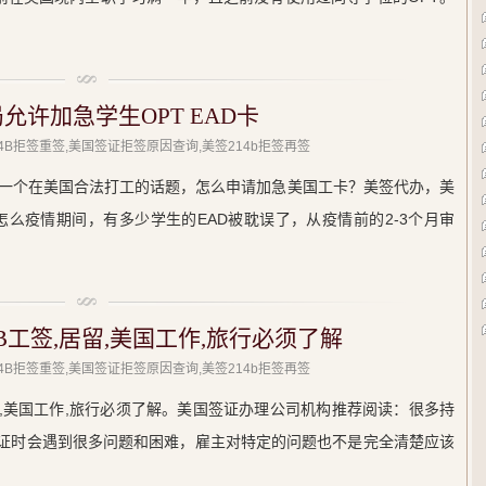
允许加急学生OPT EAD卡
214B拒签重签,美国签证拒签原因查询,美签214b拒签再签
一个在美国合法打工的话题，怎么申请加急美国工卡？美签代办，美
。怎么疫情期间，有多少学生的EAD被耽误了，从疫情前的2-3个月审
1B工签,居留,美国工作,旅行必须了解
214B拒签重签,美国签证拒签原因查询,美签214b拒签再签
,居留,美国工作,旅行必须了解。美国签证办理公司机构推荐阅读：很多持
B签证时会遇到很多问题和困难，雇主对特定的问题也不是完全清楚应该