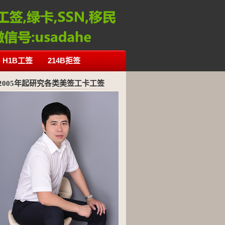
H1B工签
214B拒签
2005年起研究各类美签工卡工签