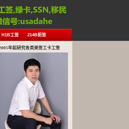
H1B工签
214B拒签
2005年起研究各类美签工卡工签