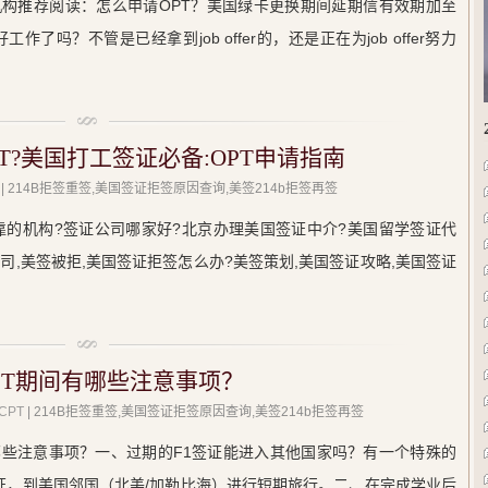
构推荐阅读：怎么申请OPT？美国绿卡更换期间延期信有效期加至
了吗？不管是已经拿到job offer的，还是正在为job offer努力
PT?美国打工签证必备:OPT申请指南
| 214B拒签重签,美国签证拒签原因查询,美签214b拒签再签
靠的机构?签证公司哪家好?北京办理美国签证中介?美国留学签证代
司,美签被拒,美国签证拒签怎么办?美签策划,美国签证攻略,美国签证
PT期间有哪些注意事项？
CPT
| 214B拒签重签,美国签证拒签原因查询,美签214b拒签再签
有哪些注意事项？一、过期的F1签证能进入其他国家吗？有一个特殊的
签证，到美国邻国（北美/加勒比海）进行短期旅行。二、在完成学业后