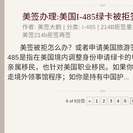
美签办理:美国I-485绿卡被
作者: 美签大鹤 | 分类:
I-485
| 214B拒
美签214b拒签再签
美签被拒怎么办？或者申请美国旅游签
485是指在美国境内调整身份申请绿卡的申
亲属移民，也针对美国职业移民。如果
走境外领事馆程序；如你是持有中国护...
6 of 6
分页:
«
1
2
3
4
5