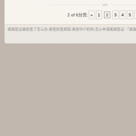
2 of 6
分页:
«
1
2
3
4
5
美国签证被拒签了怎么办-美签拒签原因-美签中介机构-怎么申请美国签证-「美