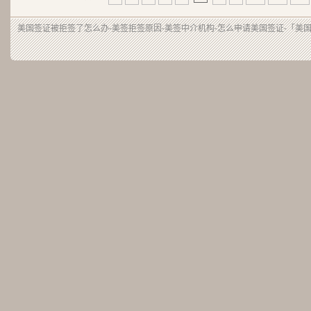
美国签证被拒签了怎么办-美签拒签原因-美签中介机构-怎么申请美国签证-「美