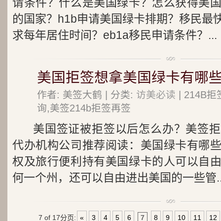
请条件？什么是美国绿卡？怎么获得美
的国家？h1b申请美国绿卡排期？移民最
求每年居住时间？eb1a移民申请条件？...
美国拒签想拿美国绿卡有哪些
作者: 美签大鹤 | 分类:
访美必读
| 214
询,美签214b拒签再签
美国签证被拒签以后怎么办？美签拒
代办机构公司推荐阅读：美国绿卡有哪
权及旅行便利持有美国绿卡的人可以自
何一个州，还可以自由进出美国的一些管..
7 of 17
分页:
«
3
4
5
6
7
8
9
10
11
12