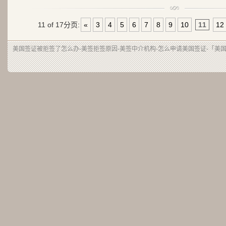
11 of 17
分页:
«
3
4
5
6
7
8
9
10
11
12
美国签证被拒签了怎么办-美签拒签原因-美签中介机构-怎么申请美国签证-「美