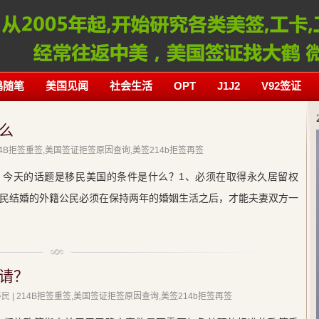
鹤随笔
美国见闻
社会生活
OPT
J1J2
V92签证
么
214B拒签重签,美国签证拒签原因查询,美签214b拒签再签
，今天的话题是移民美国的条件是什么？1、必须在取得永久居留权
公民结婚的外籍公民必须在保持两年的婚姻生活之后，才能夫妻双方一
请？
移民
| 214B拒签重签,美国签证拒签原因查询,美签214b拒签再签