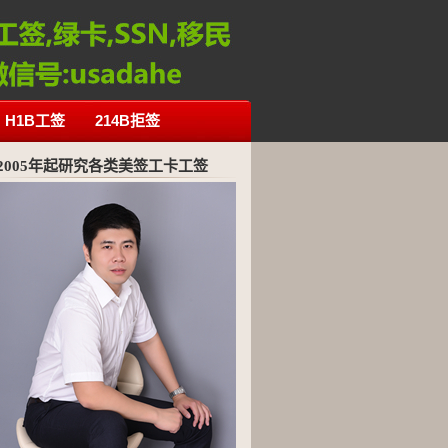
H1B工签
214B拒签
2005年起研究各类美签工卡工签