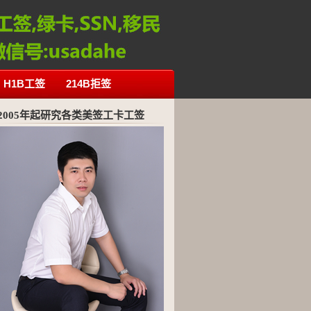
H1B工签
214B拒签
2005年起研究各类美签工卡工签