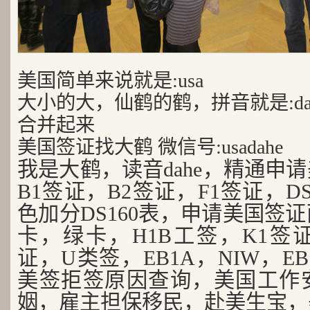
美国简单来说就是:usa
大小的大，仙鹤的鹤，拼音就是:da
合并起来
美国签证找大鹤 微信号:usadahe
我是大鹤，读音dahe，精通申
B1签证，B2签证，F1签证，D
色加分DS160表，申请美国签
卡，绿卡，H1B工签，K1签证
证，U类签，EB1A，NIW，EB
美签拒签原因查询，美国工作
姻，雇主担保移民，赴美生宝，