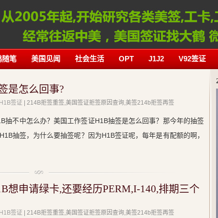
鹤随笔
美国见闻
社会生活
OPT
J1J2
V92签证
签是怎么回事?
H1B签证
| 214B拒签重签,美国签证拒签原因查询,美签214b拒签再签
1B抽不中怎么办？美国工作签证H1B抽签是怎么回事？那今年的抽签
H1B抽签，为什么要抽签呢？因为H1B签证呢，每年是有配额的啊，
想申请绿卡,还要经历PERM,I-140,排期三个
H1B签证
| 214B拒签重签,美国签证拒签原因查询,美签214b拒签再签