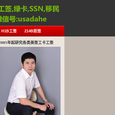
H1B工签
214B拒签
2005年起研究各类美签工卡工签