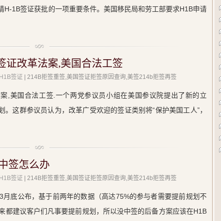
请H-1B签证获批的一项重要条件。美国移民局和劳工部要求H1B申请
-1签证改革法案,美国合法工签
H1B签证
| 214B拒签重签,美国签证拒签原因查询,美签214b拒签再签
革法案,美国合法工签.一个两党参议员小组在美国参议院提出了新的立
证计划。这群参议员认为，改革广受欢迎的签证类别将“保护美国工人”，
没中签怎么办
H1B签证
| 214B拒签重签,美国签证拒签原因查询,美签214b拒签再签
在3月底公布，基于前两年的数据（高达75%的参与者需要提前规划不
直以来都建议客户们凡事要提前规划，所以没中签的后备方案应该在H1B