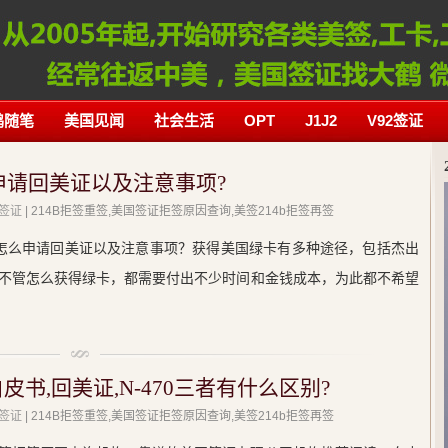
鹤随笔
美国见闻
社会生活
OPT
J1J2
V92签证
申请回美证以及注意事项?
签证
| 214B拒签重签,美国签证拒签原因查询,美签214b拒签再签
怎么申请回美证以及注意事项？获得美国绿卡有多种途径，包括杰出
不管怎么获得绿卡，都需要付出不少时间和金钱成本，为此都不希望
皮书,回美证,N-470三者有什么区别?
签证
| 214B拒签重签,美国签证拒签原因查询,美签214b拒签再签