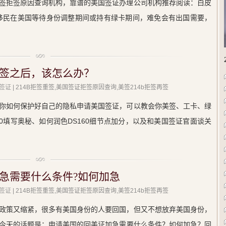
签拒签原因查询机构，靠谱的美国签证办理公司机构推荐阅读：白皮
？新移民在美国等待身份调整期间或持有绿卡期间，难免会有出国需要，
签之后，该怎么办？
签证
| 214B拒签重签,美国签证拒签原因查询,美签214b拒签再签
你如何保护好自己的隐私申请美国签证，可以教会你美签、工卡、绿
60填写奥秘、如何润色DS160细节点加分，以及和美国签证官面谈关
急需要什么条件?如何加急
签证
| 214B拒签重签,美国签证拒签原因查询,美签214b拒签再签
政策又缩紧，很多有美国身份的人要回国，但又不想放弃美国身份，
今天的话题是：申请美国的回美证加急需要什么条件？如何加急？回