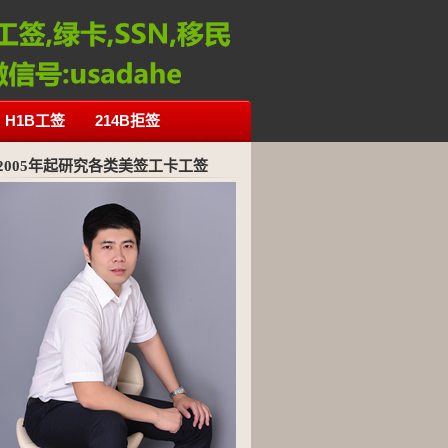
H1B工签
214B拒签
2005年起研究各类美签工卡工签