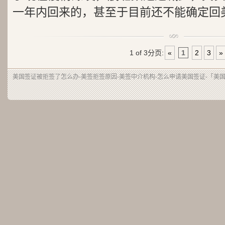
一年内回来的，甚至于目前还不能确定回美.
1 of 3
分页:
«
1
2
3
»
美国签证被拒签了怎么办-美签拒签原因-美签中介机构-怎么申请美国签证-「美