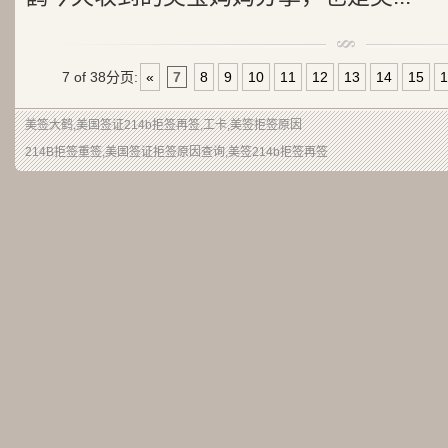
7 of 38
分页:
«
7
8
9
10
11
12
13
14
15
1
美签大鹤
,美国签证214b拒签再签,工卡,美签拒签原因
214B拒签重签,美国签证拒签原因查询,美签214b拒签再签