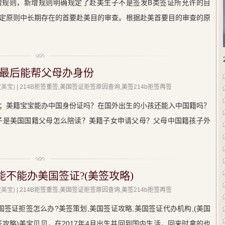
增规则，新增规则明确规定了赴美生子不是签发B类签证所允许的目
定原则中长期存在的首要赴美目的审查。根据赴美首要目的审查的原
最后能帮父母办身份
美宝)
| 214B拒签重签,美国签证拒签原因查询,美签214b拒签再签
；美籍宝宝能办中国身份证吗？在国外出生的小孩还能入中国籍吗？
子是美国国籍父母怎么陪读？美籍子女申请父母？父母中国籍孩子外
能不能办美国签证?(美签攻略)
美宝)
| 214B拒签重签,美国签证拒签原因查询,美签214b拒签再签
国签证拒签怎么办?美签策划,美国签证攻略,美国签证代办机构,(美国
签攻略)美宝贝贝，在2017年4月出生并回到国内生活，回来时拿的也