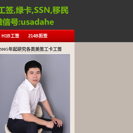
H1B工签
214B拒签
2005年起研究各类美签工卡工签