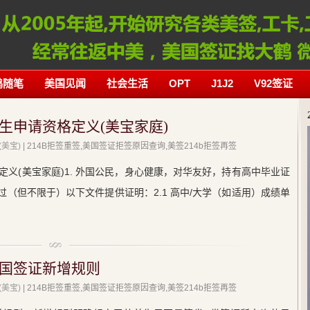
鹤随笔
美国见闻
社会生活
OPT
J1J2
V92签证
生申请资格定义(美宝家庭)
美宝)
| 214B拒签重签,美国签证拒签原因查询,美签214b拒签再签
义(美宝家庭)1. 外国公民，身心健康，对华友好，持有高中毕业证
过（但不限于）以下文件提供证明：2.1 高中/大学（如适用）成绩单
国签证新增规则
美宝)
| 214B拒签重签,美国签证拒签原因查询,美签214b拒签再签