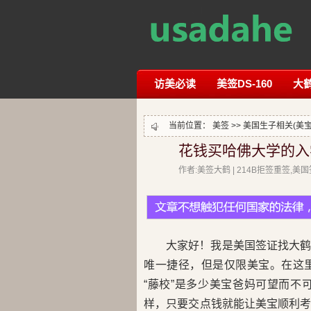
访美必读
美签DS-160
大
当前位置：
美签
>>
美国生子相关(美宝
花钱买哈佛大学的入
作者:美签大鹤 | 214B拒签重签,
大家好！我是美国签证找大
唯一捷径，但是仅限美宝。在这
“藤校”是多少美宝爸妈可望而
样，只要交点钱就能让美宝顺利