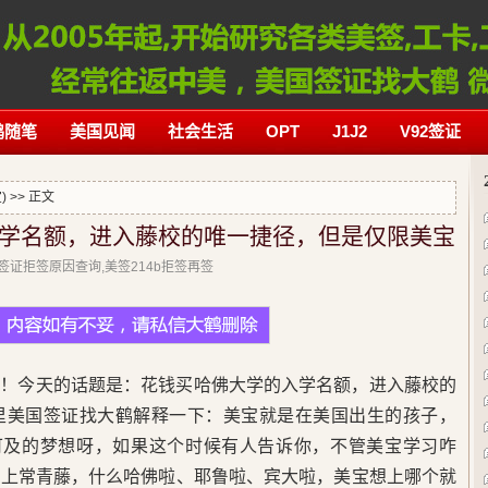
鹤随笔
美国见闻
社会生活
OPT
J1J2
V92签证
)
>> 正文
学名额，进入藤校的唯一捷径，但是仅限美宝
美国签证拒签原因查询,美签214b拒签再签
鹤！今天的话题是：花钱买哈佛大学的入学名额，进入藤校的
里美国签证找大鹤解释一下：美宝就是在美国出生的孩子，
不可及的梦想呀，如果这个时候有人告诉你，不管美宝学习咋
考上常青藤，什么哈佛啦、耶鲁啦、宾大啦，美宝想上哪个就