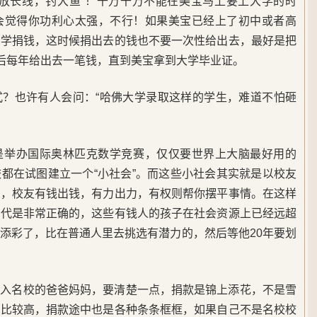
“放长线，钓大鱼”！千万千万不能在美宝马上要上大学的时
会觉得你功利心太强，不行！如果美宝已经上了初中或者高
大学捐钱，这时候捐出去的钱也不要一次性给出去，最好是把
然后每年给出去一笔钱，直到美宝拿到大学毕业证。
式？也许有人会问：“哈佛大学录取这样的学生，难道不怕砸
是举办国际奥林匹克数学竞赛，仅仅要世界上大脑最好用的
都在试图建立一个“小社会”。而这些小社会其实就是以校友
中，校友有钱出钱，有力出力，有权则帮你摆平事情。在这样
二代是非常正确的，这些有钱人的孩子在社会资源上已经远超
添彩了，比在普通人里去挑选有潜力的，然后等他20年要划
进入名校的爸爸妈妈，要清楚一点，捐款是锦上添花，不是雪
也比较高，捐款途中也是各种条条框框，如果自己不是名校校