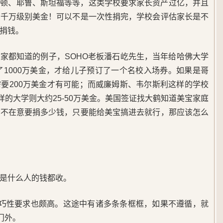
斯顿、耶鲁、斯坦福等等，这类学校要求家长资产过亿，并且
超千万级别美金！可以不是一次性捐完，学校会评估家长是不
捐钱。
家都知道的例子，SOHO老板潘石屹先生，当年给哈佛大学
了1000万美金，才给儿子预订了一个名校入场券。如果是哥
要200万美金才有可能；而威廉姆斯、韦尔斯利这样的学校
样的大学则大约25-50万美金。美国签证找大鹤知道美宝家庭
本不在意要捐多少钱，只要能给美宝搞进去就行，那应该怎么
是什么人的钱都收。
技巧性要求也颇高。这途中有诸多条条框框，如果不遵循，就
门外。