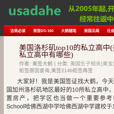
访美必读
美签DS-160
大鹤随笔
美国见闻
社
美国洛杉矶top10的私立高
私立高中有哪些)
作者: 美签大鹤 | 分类:
美国生子相关(美宝
拒签原因查询,美签214b拒签再签
大家好！我是美国签证找大鹤，今天
国加州洛杉矶地区最好的10所私立高中
置房产，把学区也当做一个重要参考吧！Har
School哈佛西湖中学哈佛西湖中学建校于190