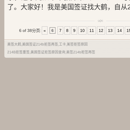
了。大家好！我是美国签证找大鹤，自从20.
6 of 38
分页:
«
6
7
8
9
10
11
12
13
14
1
美签大鹤
,美国签证214b拒签再签,工卡,美签拒签原因
214B拒签重签,美国签证拒签原因查询,美签214b拒签再签