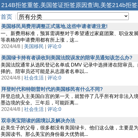
214B拒签重签,美国签证拒签原因查询,美签214b拒
首页
|
美国移民局费用调整正式落地,这些申请者请注意!
一、新费用标准，预算需调整对于希望通过家庭团聚、职业发展或临时
等表格的申请费用都有所上涨，这...
2024/4/8 |
美国移民
|
评论:0
美国绿卡持有者误收到美国法院误发的陪审员通知该怎么办?
美国法院通常从选民登记名单或 DMV 记录中选择潜在陪审员
择的。陪审员还可能是从志愿者名单以...
2024/4/8 |
社会生活
|
评论:0
拜登时代和特朗普时代的美国移民有什么不同?
拜登总统入主美国白宫的第一天，就暂停了几乎所有对非法入境
墨边境的安全。三年后，可能距离...
2024/4/8 |
社会生活
|
评论:0
双非美宝陪读的困境以及解决办法
赴美生子的父母，很多都没有美国绿卡。他们这么做，主要是
美国读书。那么美宝的身份最大优势就...