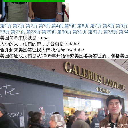
第1页
第2页
第2页
第3页
第4页
第5页
第6页
第7页
第8页
第9页
26页
第27页
第28页
第29页
第30页
第31页
第32页
第33页
第3
美国简单来说就是：usa
大小的大，仙鹤的鹤，拼音就是：dahe
合并起来美国签证找大鹤 微信号:usadahe
美国签证找大鹤是从2005年开始研究美国各类签证的，包括