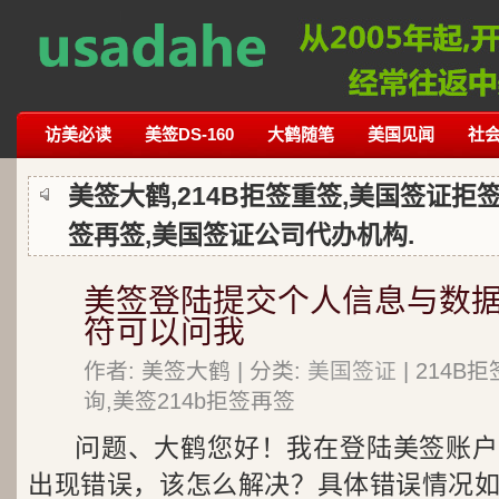
访美必读
美签DS-160
大鹤随笔
美国见闻
社
美签大鹤,214B拒签重签,美国签证拒签
签再签,美国签证公司代办机构.
美签登陆提交个人信息与数
符可以问我
作者: 美签大鹤 | 分类:
美国签证
| 214
询,美签214b拒签再签
问题、大鹤您好！我在登陆美签账户
出现错误，该怎么解决？具体错误情况