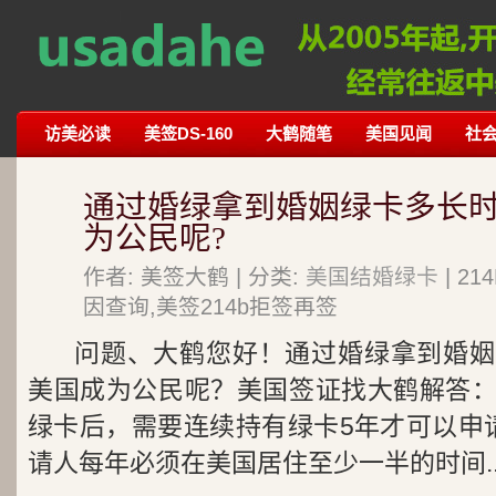
访美必读
美签DS-160
大鹤随笔
美国见闻
社
通过婚绿拿到婚姻绿卡多长
为公民呢?
作者: 美签大鹤 | 分类:
美国结婚绿卡
| 2
因查询,美签214b拒签再签
问题、大鹤您好！通过婚绿拿到婚姻
美国成为公民呢？美国签证找大鹤解答
绿卡后，需要连续持有绿卡5年才可以申
请人每年必须在美国居住至少一半的时间..