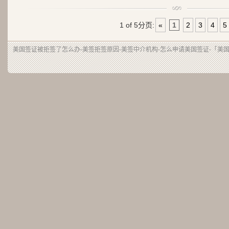
1 of 5
分页:
«
1
2
3
4
5
美国签证被拒签了怎么办-美签拒签原因-美签中介机构-怎么申请美国签证-「美