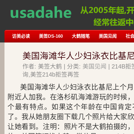
访美必读
美签DS-160
大鹤随笔
美国见闻
社
美国海滩华人少妇泳衣比基
作者: 美签大鹤 | 分类:
美国见闻
| 214
询,美签214b拒签再签
美国海滩华人少妇泳衣比基尼上个月
附近人加我。在洛杉矶海滩游玩的时候
个最有特点。如果这个年龄在中国肯定
了。我从她朋友圈下载几个照片给大家
让她看到。注明：照片不是大鹤拍摄的