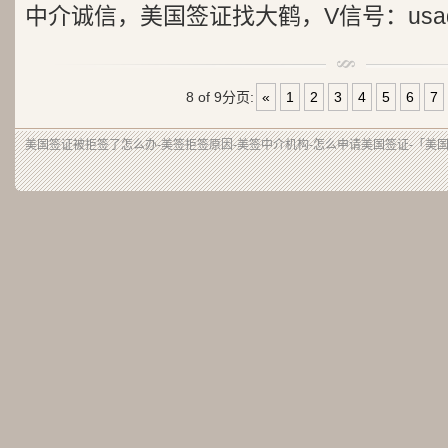
中介诚信，美国签证找大鹤，V信号：usad
8 of 9
分页:
«
1
2
3
4
5
6
7
美国签证被拒签了怎么办-美签拒签原因-美签中介机构-怎么申请美国签证-「美