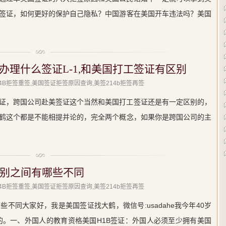
签证，如何更好的保护自己隐私？中国游客在美国开车违法吗？美国
办理什么签证L-1,和美国打工签证有区别
214B拒签重签,美国签证拒签原因查询,美签214b拒签再签
证，跨国公司赴美签证这个当然和美国打工签证还是有一定区别的，
鹤这个都是不能相提并论的，完全两个概念，如果你是跨国公司的主
类别之间有哪些不同
214B拒签重签,美国签证拒签原因查询,美签214b拒签再签
些不同大家好，我是美国签证找大鹤，微信号:usadahe我今年40岁
证的。一、外国人的教育资格美国H1B签证：外国人必须至少拥有美国