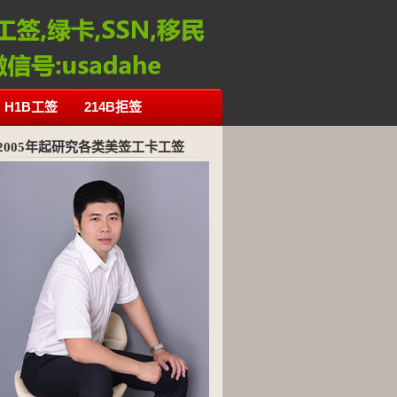
H1B工签
214B拒签
2005年起研究各类美签工卡工签