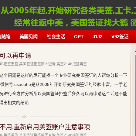
鹤随笔
美国见闻
社会生活
OPT
J1J2
V92签证
可以再申请
214B拒签重签,美国签证拒签原因查询,美签214b拒签再签
这个问题是这样的尽可能找一个专业研究美国签证的人帮你分析一下
信号:usadahe是从2005年开始研究美国签证的经验丰富，一手老
况进行全方位分析所以美国签证拒签后多久可以再申请这个话题不能
得出相关的结论
不用,重新启用美签账户注意事项
214B拒签重签,美国签证拒签原因查询,美签214b拒签再签