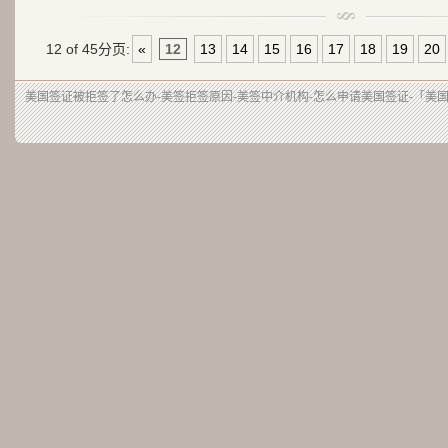
12 of 45
分页:
«
12
13
14
15
16
17
18
19
20
美国签证被拒签了怎么办-美签拒签原因-美签中介机构-怎么申请美国签证-「美