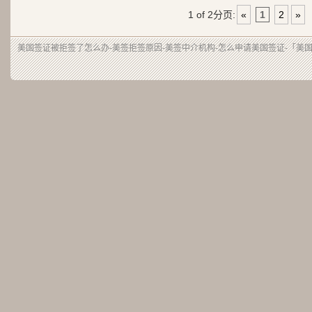
1 of 2
分页:
«
1
2
»
美国签证被拒签了怎么办-美签拒签原因-美签中介机构-怎么申请美国签证-「美