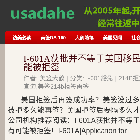
访美必读
美签DS-160
大鹤随笔
美国见闻
社
I-601A获批并不等于美国
能被拒签
作者: 美签大鹤 | 分类:
I-601豁免
| 214
查询,美签214b拒签再签
美国拒签后再签成功率？美签没过多
被拒多久能再签？美国拒签后要隔多久
公司机构推荐阅读：I-601A获批并不
有可能被拒签！I-601A|Application for...