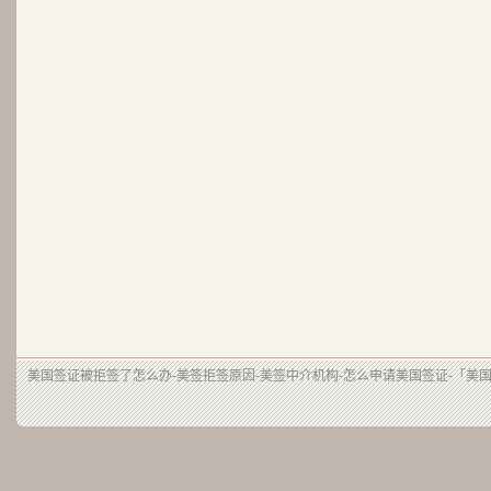
美国签证被拒签了怎么办-美签拒签原因-美签中介机构-怎么申请美国签证-「美