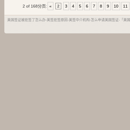
2 of 168
分页:
«
2
3
4
5
6
7
8
9
10
11
美国签证被拒签了怎么办-美签拒签原因-美签中介机构-怎么申请美国签证-「美