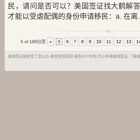
民，请问是否可以？美国签证找大鹤解
才能以受虐配偶的身份申请移民：a. 在离..
5 of 168
分页:
«
5
6
7
8
9
10
11
12
13
1
美国签证被拒签了怎么办-美签拒签原因-美签中介机构-怎么申请美国签证-「美