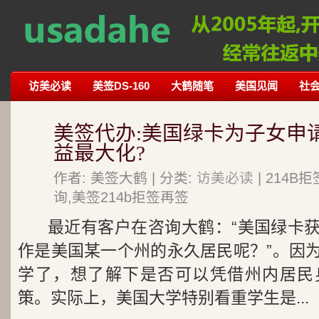
访美必读
美签DS-160
大鹤随笔
美国见闻
社
美签代办:美国绿卡为子女申
益最大化?
作者: 美签大鹤 | 分类:
访美必读
| 214
询,美签214b拒签再签
最近有客户在咨询大鹤：“美国绿卡
作是美国某一个州的永久居民呢？”。因
学了，想了解下是否可以凭借州内居民
策。实际上，美国大学特别看重学生是...