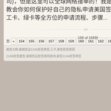
司)，但是这里可以全球网络接单的！我
教会你如何保护好自己的隐私申请美国
工卡、绿卡等全方位的申请流程、步骤...
168 of 168
分
页:
«
154
155
156
157
158
159
160
161
162
1
美签大鹤
,美国签证214b拒签再签,工卡,美签拒签原因
214B拒签重签,美国签证拒签原因查询,美签214b拒签再签