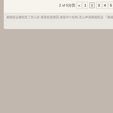
2 of 5
分页:
«
1
2
3
4
5
美国签证被拒签了怎么办-美签拒签原因-美签中介机构-怎么申请美国签证-「美