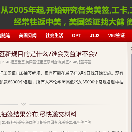
鹤随笔
美国见闻
社会生活
OPT
J1J2
V92签证
抽签新规目的是什么?谁会受益谁不会?
| 214B拒签重签,美国签证拒签原因查询,美签214b拒签再签
打工签证H1B抽签新规，很有可能在最早在3月9日就开始实施。现有
配额85000个名额，所有人不论学历高低将从65000个常规名额中抽
证抽签结果公布,尽快递交材料
| 214B拒签重签,美国签证拒签原因查询,美签214b拒签再签