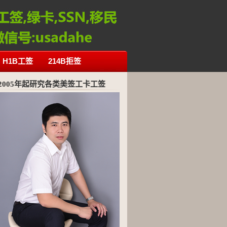
H1B工签
214B拒签
2005年起研究各类美签工卡工签