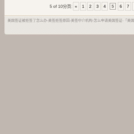
5 of 10
分页:
«
1
2
3
4
5
6
7
美国签证被拒签了怎么办-美签拒签原因-美签中介机构-怎么申请美国签证-「美