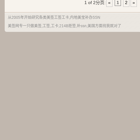
1 of 2
分页:
«
1
2
»
从2005年开始研究各类美签工签工卡,内地美宝补办SSN
美签网专一只做美签,工签,工卡,214B拒签,补ssn,美国方面找我就对了