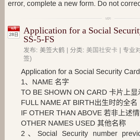
error, complete a new form. Do not correc
Application for a Social S
6月
28日
SS-5-FS
发布: 美签大鹤 | 分类:
美国社安卡
| 专业
签)
Application for a Social Securit
1、NAME 名字
TO BE SHOWN ON CARD 卡片上
FULL NAME AT BIRTH出生时的全名
IF OTHER THAN ABOVE 若非上述
OTHER NAMES USED 其他名称
2、Social Security number previo