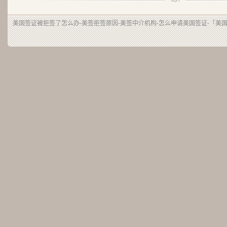
美国签证被拒签了怎么办-美签拒签原因-美签中介机构-怎么申请美国签证-「美