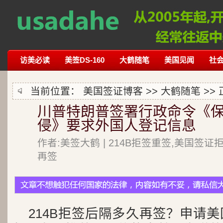
访美必读
美签DS-160
大鹤随笔
美国见闻
社
当前位置：
美国签证博客
>>
大鹤随笔
>>
川普特朗普签署行政命令《
侵》要求外国人登记信息
作者:美签大鹤 | 214B拒签重签,美国签证
再签
214B拒签后隔多久再签？申请