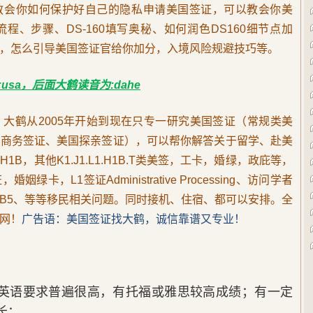
教会你如何保护好自己的隐私申请美国签证，可以教会你美
、步骤、DS-160填写奥秘、如何润色DS160细节点加
，怎么引导美国签证官给你加分，入境风险规避技巧等。
usa，后面大鹤读音为:dahe
he，大鹤从2005年开始到现在只专一研究美国签证（常规类美
国商务签证、美国探亲签证），可以帮你解答关于留学、赴美
B，其他K1.J1.L1.H1B.T类美签，工卡，婚绿，政庇等，
，L1签证Administrative Processing、访问学者
C、EB5、等等移民相关问题。同时接机、住宿、都可以安排。全
网！
广告语：美国签证找大鹤，诚信靠谱又专业！
士；英语要求普遍很高，有托福或雅思较高成绩；有一定
长；