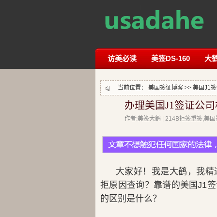
访美必读
美签DS-160
大
当前位置：
美国签证博客
>>
美国J1
办理美国J1签证公
作者:美签大鹤 | 214B拒签重签,
大家好！我是大鹤，我精
拒原因查询？靠谱的美国J1
的区别是什么？