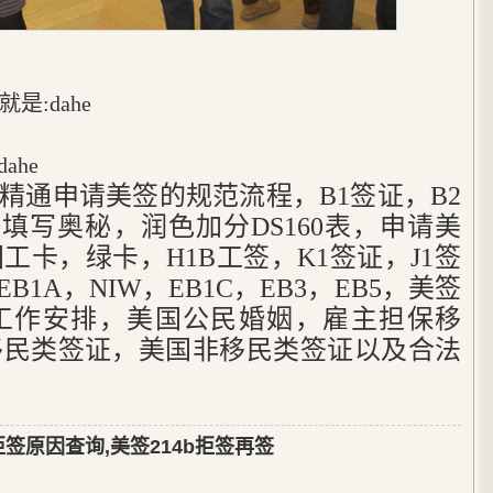
:dahe
ahe
，精通申请美签的规范流程，B1签证，B2
60填写奥秘，润色加分DS160表，申请美
工卡，绿卡，H1B工签，K1签证，J1签
B1A，NIW，EB1C，EB3，EB5，美签
工作安排，美国公民婚姻，雇主担保移
移民类签证，美国非移民类签证以及合法
拒签原因查询,美签214b拒签再签