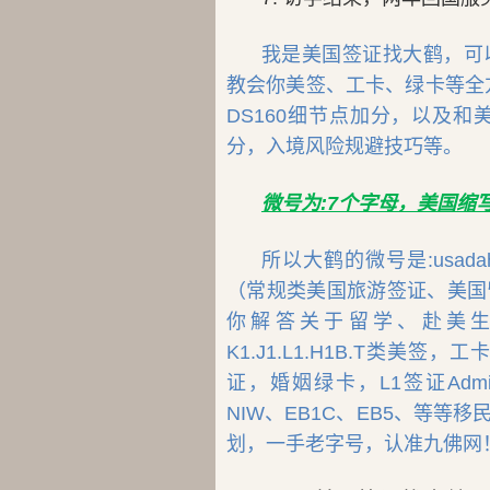
我是美国签证找大鹤，可
教会你美签、工卡、绿卡等全方
DS160细节点加分，以及
分，入境风险规避技巧等。
微号为:7个字母，美国缩写为
所以大鹤的微号是:usa
（常规类美国旅游签证、美国
你解答关于留学、赴美生
K1.J1.L1.H1B.T类
证，婚姻绿卡，L1签证Adminis
NIW、EB1C、EB5、等
划，一手老字号，认准九佛网