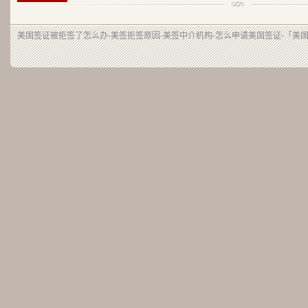
美国签证被拒签了怎么办-美签拒签原因-美签中介机构-怎么申请美国签证-「美