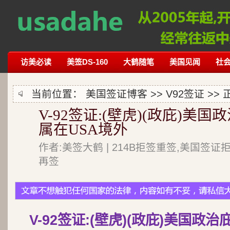
访美必读
美签DS-160
大鹤随笔
美国见闻
社
当前位置：
美国签证博客
>>
V92签证
>> 
V-92签证:(壁虎)(政庇)美
属在USA境外
作者:美签大鹤 | 214B拒签重签,美国签证
再签
V-92签证:(壁虎)(政庇)美国政