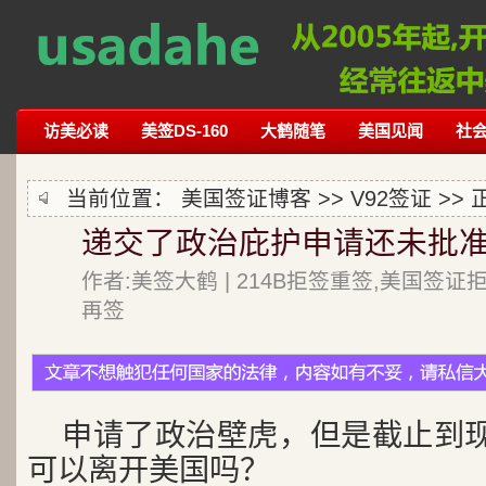
访美必读
美签DS-160
大鹤随笔
美国见闻
社
当前位置：
美国签证博客
>>
V92签证
>> 
递交了政治庇护申请还未批准
作者:美签大鹤 | 214B拒签重签,美国签证
再签
申请了政治壁虎，但是截止到
可以离开美国吗？