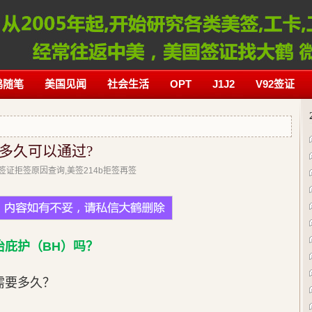
鹤随笔
美国见闻
社会生活
OPT
J1J2
V92签证
多久可以通过?
美国签证拒签原因查询,美签214b拒签再签
治庇护（BH）吗？
需要多久？