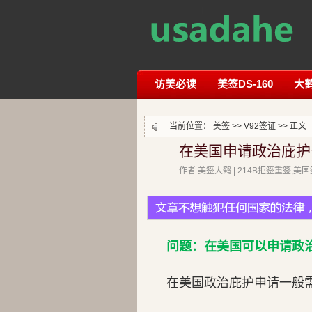
访美必读
美签DS-160
大
当前位置：
美签
>>
V92签证
>> 正文
在美国申请政治庇护
作者:美签大鹤 | 214B拒签重签,
问题：在美国可以申请政
在美国政治庇护申请一般