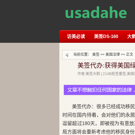
访美必读
美签DS-160
大
当前位置：
美签
>>
美国法律
>> 正文
美签代办:获得美国
作者:美签大鹤 | 214B拒签重签,
美签代办：很多已经成功移
时间在国内待着，会对他们的永
逗留超过180天，即被视为有意
局方面将会重新考虑他的移民身份