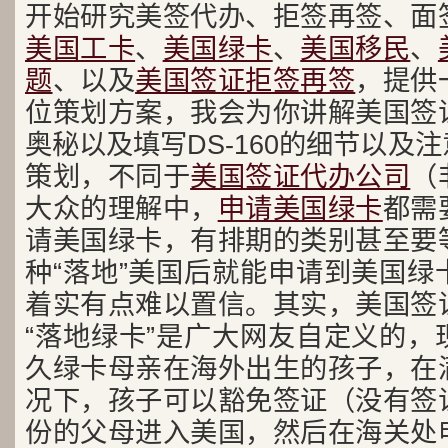
开始研究美签代办、拒签再签、面
美国工卡
、
美国绿卡
、
美国移民
、
题
、以及
美国签证拒签再签
，提供
位策划方案，我会为你讲解美国签
奥秘以及填写DS-160的细节以及
策划，不同于
美国签证代办公司
（
大众的理解中，
申请美国绿卡
都需
请美国绿卡，有排期的类别甚至要
种“落地”美国后就能申请到美国绿
着实有点难以置信。其实，美国签
“落地绿卡”是广大网友自定义的，
久绿卡母亲在海外出生的孩子，在
况下，孩子可以豁免签证（没有签
份的父母进入美国，然后在海关处