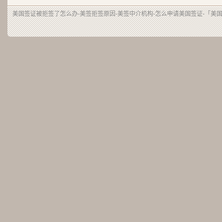
美国签证被拒签了怎么办-美签拒签原因-美签中介机构-怎么申请美国签证-「美