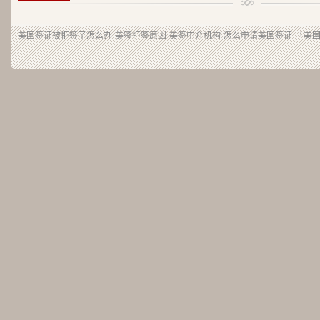
美国签证被拒签了怎么办-美签拒签原因-美签中介机构-怎么申请美国签证-「美