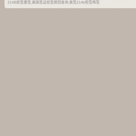
214B拒签重签,美国签证拒签原因查询,美签214b拒签再签